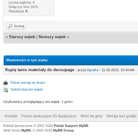
Liczba wątków: 8
Dołączył: Nov 2015
Reputacja:
0
Szukaj
«
Starszy wątek
|
Nowszy wątek
»
Wiadomości w tym wątku
Kupię tanio materiały do decoupage
- przez
Agrafka
- 11-02-2015, 10:44 AM
Pokaż wersję do druku
Subskrybuj ten wątek
Użytkownicy przeglądający ten wątek: 1 gości
Kontakt
Forum dyskusyjne A5-Bydgoszcz
Wróć do góry
Wersja bez grafiki
Polskie tłumaczenie © 2007-2026
Polski Support MyBB
Silnik forum
MyBB
, © 2002-2026
MyBB Group
.