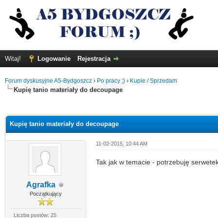
Witaj!
Logowanie
Rejestracja
Forum dyskusyjne A5-Bydgoszcz
›
Po pracy ;)
›
Kupie / Sprzedam
Kupię tanio materiały do decoupage
0
Kupię tanio materiały do decoupage
11-02-2015, 10:44 AM
Tak jak w temacie - potrzebuję serwete
Agrafka
Początkujący
Liczba postów: 25