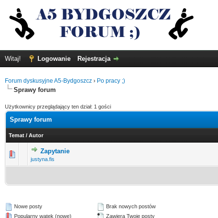
Witaj!
Logowanie
Rejestracja
Forum dyskusyjne A5-Bydgoszcz
›
Po pracy ;)
Sprawy forum
Użytkownicy przeglądający ten dział: 1 gości
Sprawy forum
Temat
/
Autor
Zapytanie
0 głosów - średnia ocena: 0 na 5 gwiazdek
1
2
3
4
5
justyna.fis
Nowe posty
Brak nowych postów
Popularny wątek (nowe)
Zawiera Twoje posty