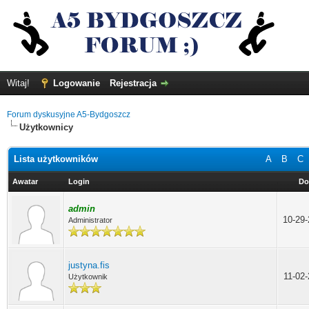
Witaj!
Logowanie
Rejestracja
Forum dyskusyjne A5-Bydgoszcz
Użytkownicy
Lista użytkowników
A
B
C
Awatar
Login
Do
admin
10-29
Administrator
justyna.fis
11-02
Użytkownik