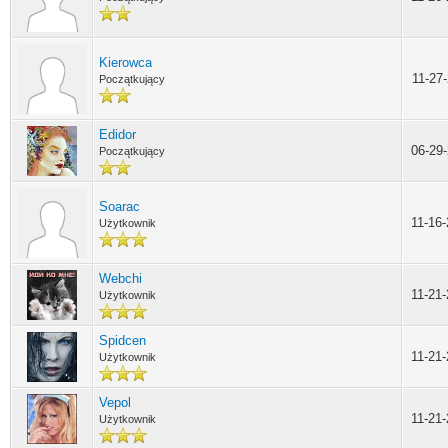
Kierowca
11-27
Początkujący
Edidor
06-29
Początkujący
Soarac
11-16
Użytkownik
Webchi
11-21
Użytkownik
Spidcen
11-21
Użytkownik
Vepol
11-21
Użytkownik